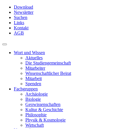
Skip
Download
to
Newsletter
main
Suchen
content
Links
Kontakt
AGB
Toggle
navigation
Wort und Wissen
Aktuelles
Die Studiengemeinschaft
Mitarbeiter
Wissenschaftlicher Beirat
Mitarbeit
Spenden
Fachgruppen
Archäologie
Biologie
Geowissenschaften
Kultur & Geschichte
Philosophie
Physik & Kosmologie
Wirtschaft