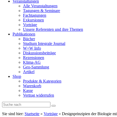
Veranstaltungen
Alle Veranstaltungen
Tagungen & Seminare
Fachtagungen
Exkursionen
Vorträge
Unsere Referenten und ihre Themen
Publikationen
Bücher
Studium Integrale Journal
W+W Info
Diskussionsbeiträge
Rezensionen
Klima-AG
Geo-Sammlung
Artikel
Shop
Produkte & Kategorien
Warenkorb
Kasse
Vertrag widerrufen
Sie sind hier:
Startseite
»
Vorträge
»
Designprinzipien der Biologie 