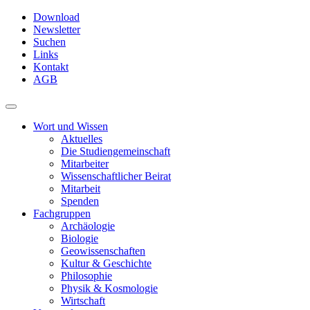
Skip
Download
to
Newsletter
main
Suchen
content
Links
Kontakt
AGB
Toggle
navigation
Wort und Wissen
Aktuelles
Die Studiengemeinschaft
Mitarbeiter
Wissenschaftlicher Beirat
Mitarbeit
Spenden
Fachgruppen
Archäologie
Biologie
Geowissenschaften
Kultur & Geschichte
Philosophie
Physik & Kosmologie
Wirtschaft