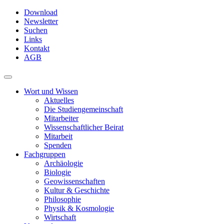
Skip
Download
to
Newsletter
main
Suchen
content
Links
Kontakt
AGB
Toggle
navigation
Wort und Wissen
Aktuelles
Die Studiengemeinschaft
Mitarbeiter
Wissenschaftlicher Beirat
Mitarbeit
Spenden
Fachgruppen
Archäologie
Biologie
Geowissenschaften
Kultur & Geschichte
Philosophie
Physik & Kosmologie
Wirtschaft