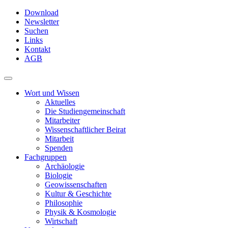
Skip
Download
to
Newsletter
main
Suchen
content
Links
Kontakt
AGB
Toggle
navigation
Wort und Wissen
Aktuelles
Die Studiengemeinschaft
Mitarbeiter
Wissenschaftlicher Beirat
Mitarbeit
Spenden
Fachgruppen
Archäologie
Biologie
Geowissenschaften
Kultur & Geschichte
Philosophie
Physik & Kosmologie
Wirtschaft