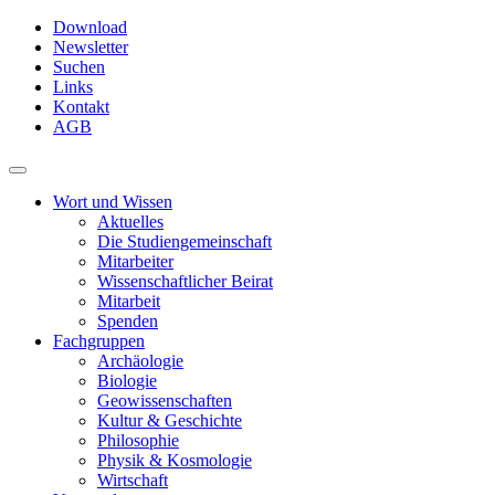
Skip
Download
to
Newsletter
main
Suchen
content
Links
Kontakt
AGB
Toggle
navigation
Wort und Wissen
Aktuelles
Die Studiengemeinschaft
Mitarbeiter
Wissenschaftlicher Beirat
Mitarbeit
Spenden
Fachgruppen
Archäologie
Biologie
Geowissenschaften
Kultur & Geschichte
Philosophie
Physik & Kosmologie
Wirtschaft