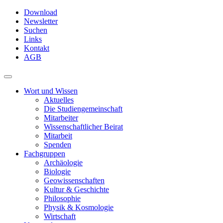
Skip
Download
to
Newsletter
main
Suchen
content
Links
Kontakt
AGB
Toggle
navigation
Wort und Wissen
Aktuelles
Die Studiengemeinschaft
Mitarbeiter
Wissenschaftlicher Beirat
Mitarbeit
Spenden
Fachgruppen
Archäologie
Biologie
Geowissenschaften
Kultur & Geschichte
Philosophie
Physik & Kosmologie
Wirtschaft