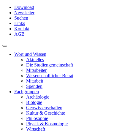
Skip
Download
to
Newsletter
main
Suchen
content
Links
Kontakt
AGB
Toggle
navigation
Wort und Wissen
Aktuelles
Die Studiengemeinschaft
Mitarbeiter
Wissenschaftlicher Beirat
Mitarbeit
Spenden
Fachgruppen
Archäologie
Biologie
Geowissenschaften
Kultur & Geschichte
Philosophie
Physik & Kosmologie
Wirtschaft