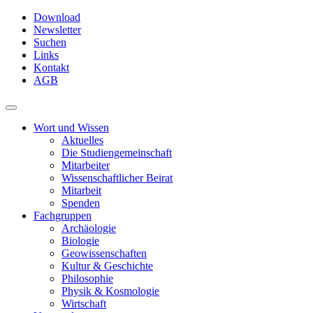
Skip
Download
to
Newsletter
main
Suchen
content
Links
Kontakt
AGB
Toggle
navigation
Wort und Wissen
Aktuelles
Die Studiengemeinschaft
Mitarbeiter
Wissenschaftlicher Beirat
Mitarbeit
Spenden
Fachgruppen
Archäologie
Biologie
Geowissenschaften
Kultur & Geschichte
Philosophie
Physik & Kosmologie
Wirtschaft