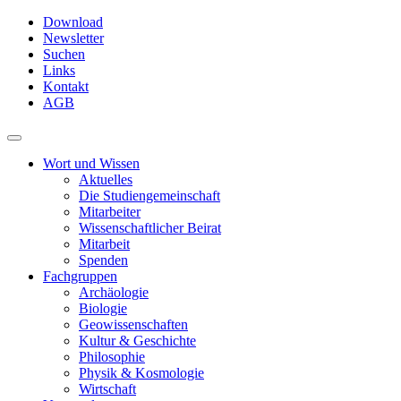
Skip
Download
to
Newsletter
main
Suchen
content
Links
Kontakt
AGB
Toggle
navigation
Wort und Wissen
Aktuelles
Die Studiengemeinschaft
Mitarbeiter
Wissenschaftlicher Beirat
Mitarbeit
Spenden
Fachgruppen
Archäologie
Biologie
Geowissenschaften
Kultur & Geschichte
Philosophie
Physik & Kosmologie
Wirtschaft