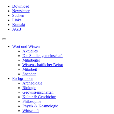
Skip
Download
to
Newsletter
main
Suchen
content
Links
Kontakt
AGB
Toggle
navigation
Wort und Wissen
Aktuelles
Die Studiengemeinschaft
Mitarbeiter
Wissenschaftlicher Beirat
Mitarbeit
Spenden
Fachgruppen
Archäologie
Biologie
Geowissenschaften
Kultur & Geschichte
Philosophie
Physik & Kosmologie
Wirtschaft