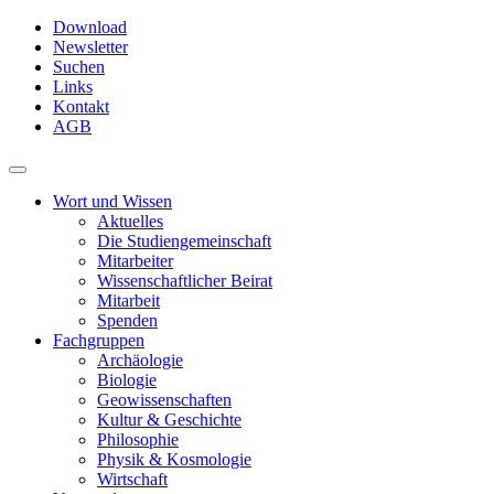
Skip
Download
to
Newsletter
main
Suchen
content
Links
Kontakt
AGB
Toggle
navigation
Wort und Wissen
Aktuelles
Die Studiengemeinschaft
Mitarbeiter
Wissenschaftlicher Beirat
Mitarbeit
Spenden
Fachgruppen
Archäologie
Biologie
Geowissenschaften
Kultur & Geschichte
Philosophie
Physik & Kosmologie
Wirtschaft