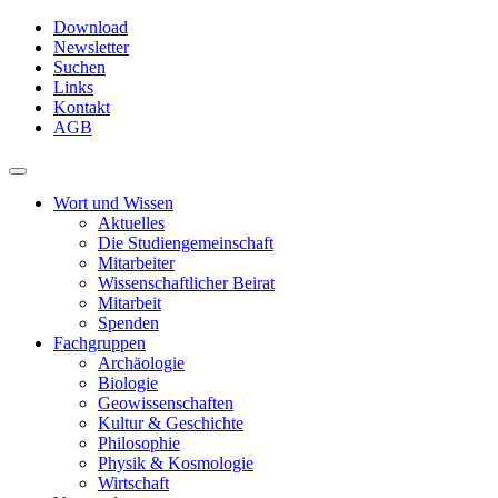
Skip
Download
to
Newsletter
main
Suchen
content
Links
Kontakt
AGB
Toggle
navigation
Wort und Wissen
Aktuelles
Die Studiengemeinschaft
Mitarbeiter
Wissenschaftlicher Beirat
Mitarbeit
Spenden
Fachgruppen
Archäologie
Biologie
Geowissenschaften
Kultur & Geschichte
Philosophie
Physik & Kosmologie
Wirtschaft