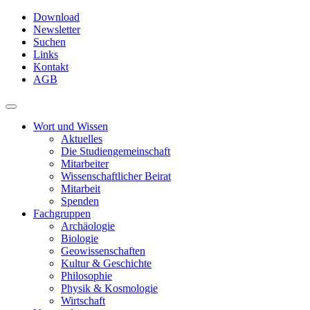
Skip
Download
to
Newsletter
main
Suchen
content
Links
Kontakt
AGB
Toggle
navigation
Wort und Wissen
Aktuelles
Die Studiengemeinschaft
Mitarbeiter
Wissenschaftlicher Beirat
Mitarbeit
Spenden
Fachgruppen
Archäologie
Biologie
Geowissenschaften
Kultur & Geschichte
Philosophie
Physik & Kosmologie
Wirtschaft