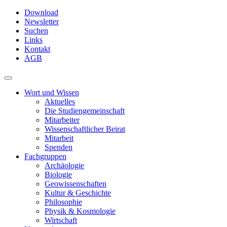
Skip
Download
to
Newsletter
main
Suchen
content
Links
Kontakt
AGB
Toggle
navigation
Wort und Wissen
Aktuelles
Die Studiengemeinschaft
Mitarbeiter
Wissenschaftlicher Beirat
Mitarbeit
Spenden
Fachgruppen
Archäologie
Biologie
Geowissenschaften
Kultur & Geschichte
Philosophie
Physik & Kosmologie
Wirtschaft