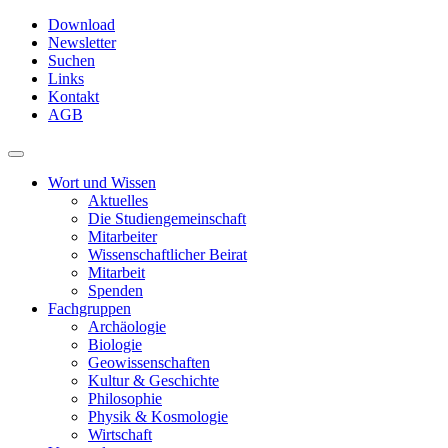
Skip
Download
to
Newsletter
main
Suchen
content
Links
Kontakt
AGB
Toggle
navigation
Wort und Wissen
Aktuelles
Die Studiengemeinschaft
Mitarbeiter
Wissenschaftlicher Beirat
Mitarbeit
Spenden
Fachgruppen
Archäologie
Biologie
Geowissenschaften
Kultur & Geschichte
Philosophie
Physik & Kosmologie
Wirtschaft