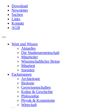
Skip
Download
to
Newsletter
main
Suchen
content
Links
Kontakt
AGB
Toggle
navigation
Wort und Wissen
Aktuelles
Die Studiengemeinschaft
Mitarbeiter
Wissenschaftlicher Beirat
Mitarbeit
Spenden
Fachgruppen
Archäologie
Biologie
Geowissenschaften
Kultur & Geschichte
Philosophie
Physik & Kosmologie
Wirtschaft