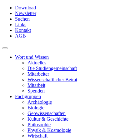
Skip
Download
to
Newsletter
main
Suchen
content
Links
Kontakt
AGB
Toggle
navigation
Wort und Wissen
Aktuelles
Die Studiengemeinschaft
Mitarbeiter
Wissenschaftlicher Beirat
Mitarbeit
Spenden
Fachgruppen
Archäologie
Biologie
Geowissenschaften
Kultur & Geschichte
Philosophie
Physik & Kosmologie
Wirtschaft